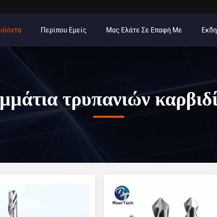
οϊόντα
Περίπου Εμείς
Μας Ελάτε Σε Επαφή Με
Εκδ
μμάτια τρυπανιών καρβιδ