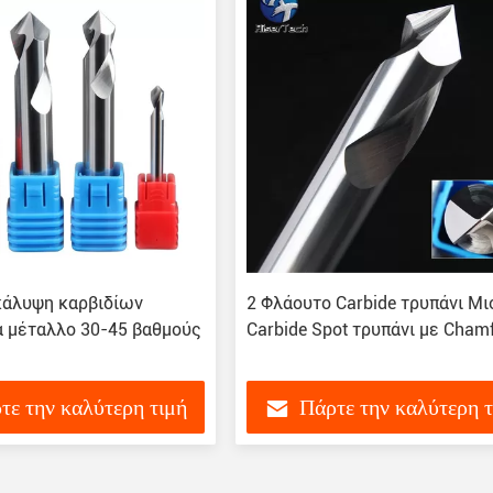
κάλυψη καρβιδίων
2 Φλάουτο Carbide τρυπάνι Μι
α μέταλλο 30-45 βαθμούς
Carbide Spot τρυπάνι με Chamf
τε την καλύτερη τιμή
Πάρτε την καλύτερη 