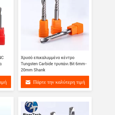
NC
Χρυσό επικαλυμμένο κέντρο
α
Tungsten Carbide τρυπάνι Bit 6mm-
20mm Shank
τιμή
Πάρτε την καλύτερη τιμή