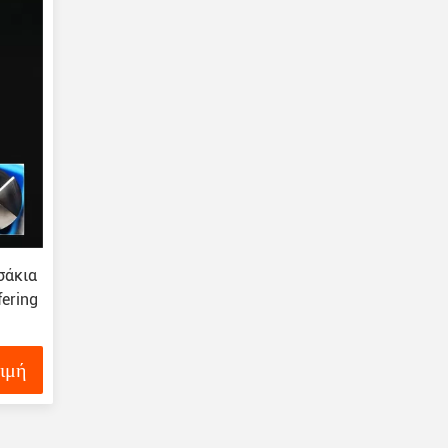
σάκια
ering
τιμή