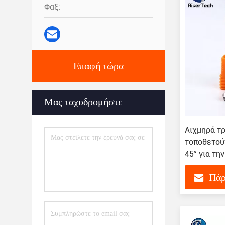
Φαξ:
Επαφή τώρα
Μας ταχυδρομήστε
Αιχμηρά τρ
τοποθετούν
45° για τη
Πάρ