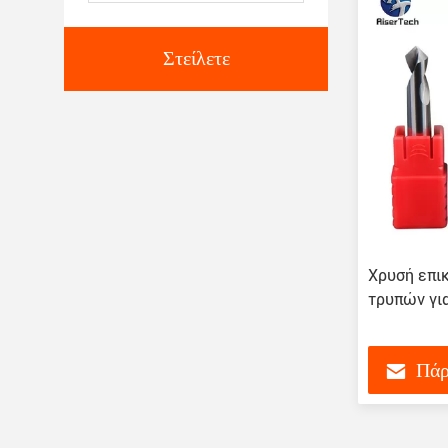
Στείλετε
Χρυσή επι
τρυπών γι
Πάρ