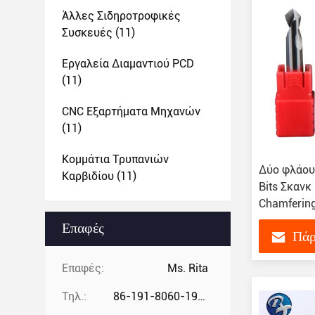
Άλλες Σιδηροτροφικές
Συσκευές
(11)
Εργαλεία Διαμαντιού PCD
(11)
CNC Εξαρτήματα Μηχανών
(11)
Κομμάτια Τρυπανιών
Δύο φλάουτ
Καρβιδίου
(11)
Bits Σκαν
Chamferin
Επαφές
Πάρ
Επαφές:
Ms. Rita
Τηλ.:
86-191-8060-1981