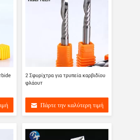
rbide
2 Σφυρίχτρα για τρυπεία καρβιδίου
φλάουτ
τιμή
Πάρτε την καλύτερη τιμή