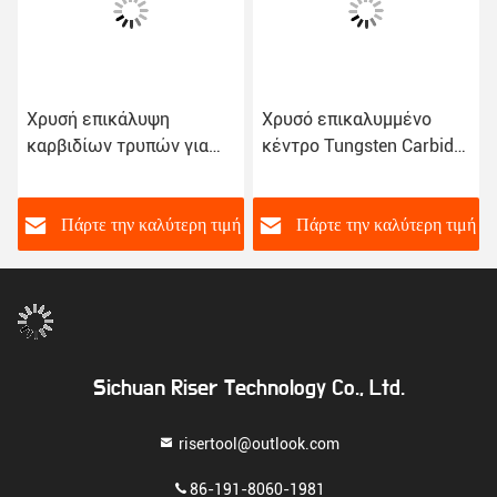
Χρυσή επικάλυψη
Χρυσό επικαλυμμένο
καρβιδίων τρυπών για
κέντρο Tungsten Carbide
μέταλλο 30-45 βαθμούς
τρυπάνι Bit 6mm-20mm
Shank
ή
Πάρτε την καλύτερη τιμή
Πάρτε την καλύτερη τιμή
Sichuan Riser Technology Co., Ltd.
risertool@outlook.com
86-191-8060-1981