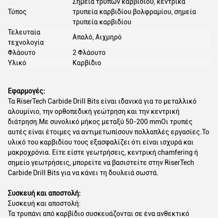
Σημεία τρυπών καρβιδίου, κεντρικά
Τύπος
τρυπεία καρβιδίου βολφραμίου, σημεία
τρυπεία καρβιδίου
Τελευταία
Απαλό, Αιχμηρό
τεχνολογία
Φλάουτο
2 Φλάουτο
Υλικό
Καρβίδιο
Εφαρμογές:
Τα RiserTech Carbide Drill Bits είναι ιδανικά για το μεταλλικό
αλουμίνιο, την ορθοπεδική γεώτρηση και την κεντρική
διάτρηση.Με συνολικό μήκος μεταξύ 50-200 mmΟι τρυπές
αυτές είναι έτοιμες να αντιμετωπίσουν πολλαπλές εργασίες.Το
υλικό του καρβιδίου τους εξασφαλίζει ότι είναι ισχυρά και
μακροχρόνια. Είτε είστε γεωτρήσεις, κεντρική chamfering ή
σημείο γεωτρήσεις, μπορείτε να βασιστείτε στην RiserTech
Carbide Drill Bits για να κάνει τη δουλειά σωστά.
Συσκευή και αποστολή:
Συσκευή και αποστολή:
Τα τρυπάνι από καρβίδιο συσκευάζονται σε ένα ανθεκτικό