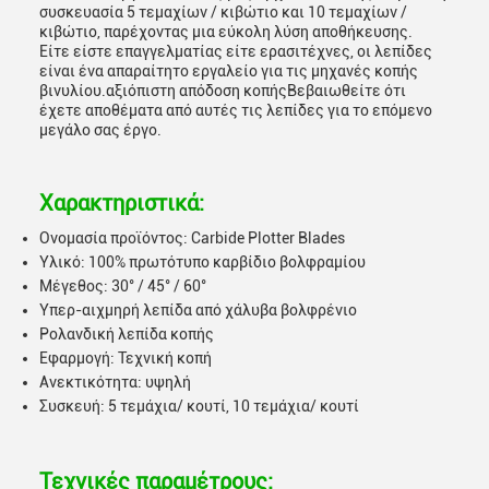
συσκευασία 5 τεμαχίων / κιβώτιο και 10 τεμαχίων /
κιβώτιο, παρέχοντας μια εύκολη λύση αποθήκευσης.
Είτε είστε επαγγελματίας είτε ερασιτέχνες, οι λεπίδες
είναι ένα απαραίτητο εργαλείο για τις μηχανές κοπής
βινυλίου.αξιόπιστη απόδοση κοπήςΒεβαιωθείτε ότι
έχετε αποθέματα από αυτές τις λεπίδες για το επόμενο
μεγάλο σας έργο.
Χαρακτηριστικά:
Ονομασία προϊόντος: Carbide Plotter Blades
Υλικό: 100% πρωτότυπο καρβίδιο βολφραμίου
Μέγεθος: 30° / 45° / 60°
Υπερ-αιχμηρή λεπίδα από χάλυβα βολφρένιο
Ρολανδική λεπίδα κοπής
Εφαρμογή: Τεχνική κοπή
Ανεκτικότητα: υψηλή
Συσκευή: 5 τεμάχια/ κουτί, 10 τεμάχια/ κουτί
Τεχνικές παραμέτρους: