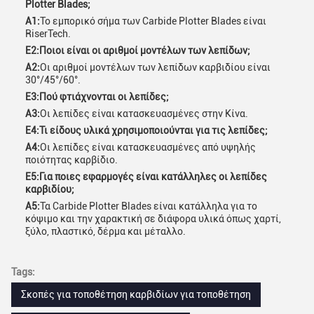
Plotter Blades;
Α1:
Το εμπορικό σήμα των Carbide Plotter Blades είναι
RiserTech.
Ε2:
Ποιοι είναι οι αριθμοί μοντέλων των λεπίδων;
Α2:
Οι αριθμοί μοντέλων των λεπίδων καρβιδίου είναι
30°/45°/60°.
Ε3:
Πού φτιάχνονται οι λεπίδες;
Α3:
Οι λεπίδες είναι κατασκευασμένες στην Κίνα.
Ε4:
Τι είδους υλικά χρησιμοποιούνται για τις λεπίδες;
Α4:
Οι λεπίδες είναι κατασκευασμένες από υψηλής
ποιότητας καρβίδιο.
Ε5:
Για ποιες εφαρμογές είναι κατάλληλες οι λεπίδες
καρβιδίου;
Α5:
Τα Carbide Plotter Blades είναι κατάλληλα για το
κόψιμο και την χαρακτική σε διάφορα υλικά όπως χαρτί,
ξύλο, πλαστικό, δέρμα και μέταλλο.
Tags:
Σκοπές για τοποθέτηση καρβιδίων για τοποθέτηση