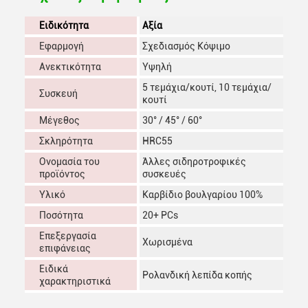
Ειδικότητα
Αξία
Εφαρμογή
Σχεδιασμός Κόψιμο
Ανεκτικότητα
Υψηλή
5 τεμάχια/κουτί, 10 τεμάχια/
Συσκευή
κουτί
Μέγεθος
30° / 45° / 60°
Σκληρότητα
HRC55
Ονομασία του
Άλλες σιδηροτροφικές
προϊόντος
συσκευές
Υλικό
Καρβίδιο βουλγαρίου 100%
Ποσότητα
20+ PCs
Επεξεργασία
Χωρισμένα
επιφάνειας
Ειδικά
Ρολανδική λεπίδα κοπής
χαρακτηριστικά