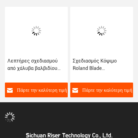
Λεπτήρες σχεδιασμού
Σχεδιασμός Κόψιμο
από χάλυβα βαλβιδίου
Roland Blade
βολφραμίου 30° 45° 60°
Σιμεντοποιημένη λεπίδα
καρβιδίου για βινυλικό
φιλμ
ή
Πάρτε την καλύτερη τιμή
Πάρτε την καλύτερη τιμή
Sichuan Riser Technology Co., Ltd.