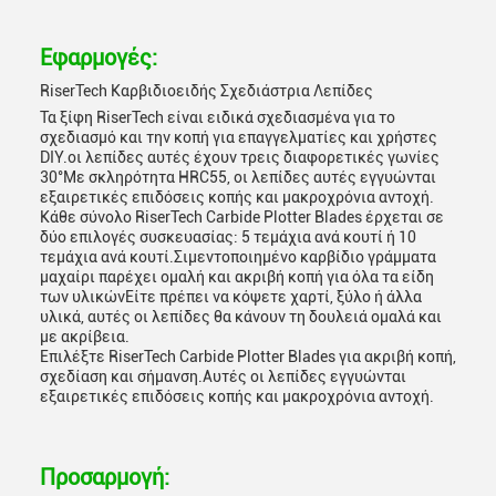
Εφαρμογές:
RiserTech Καρβιδιοειδής Σχεδιάστρια Λεπίδες
Τα ξίφη RiserTech είναι ειδικά σχεδιασμένα για το
σχεδιασμό και την κοπή για επαγγελματίες και χρήστες
DIY.οι λεπίδες αυτές έχουν τρεις διαφορετικές γωνίες
30°Με σκληρότητα HRC55, οι λεπίδες αυτές εγγυώνται
εξαιρετικές επιδόσεις κοπής και μακροχρόνια αντοχή.
Κάθε σύνολο RiserTech Carbide Plotter Blades έρχεται σε
δύο επιλογές συσκευασίας: 5 τεμάχια ανά κουτί ή 10
τεμάχια ανά κουτί.Σιμεντοποιημένο καρβίδιο γράμματα
μαχαίρι παρέχει ομαλή και ακριβή κοπή για όλα τα είδη
των υλικώνΕίτε πρέπει να κόψετε χαρτί, ξύλο ή άλλα
υλικά, αυτές οι λεπίδες θα κάνουν τη δουλειά ομαλά και
με ακρίβεια.
Επιλέξτε RiserTech Carbide Plotter Blades για ακριβή κοπή,
σχεδίαση και σήμανση.Αυτές οι λεπίδες εγγυώνται
εξαιρετικές επιδόσεις κοπής και μακροχρόνια αντοχή.
Προσαρμογή: