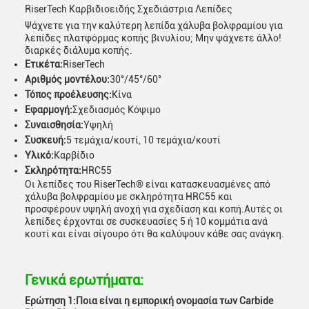
RiserTech Καρβιδιοειδής Σχεδιάστρια Λεπίδες
Ψάχνετε για την καλύτερη λεπίδα χάλυβα βολφραμίου για
λεπίδες πλατφόρμας κοπής βινυλίου; Μην ψάχνετε άλλο!
διαρκές διάλυμα κοπής.
Ετικέτα:
RiserTech
Αριθμός μοντέλου:
30°/45°/60°
Τόπος προέλευσης:
Κίνα
Εφαρμογή:
Σχεδιασμός Κόψιμο
Συναισθησία:
Υψηλή
Συσκευή:
5 τεμάχια/κουτί, 10 τεμάχια/κουτί
Υλικό:
Καρβίδιο
Σκληρότητα:
HRC55
Οι λεπίδες του RiserTech® είναι κατασκευασμένες από
χάλυβα βολφραμίου με σκληρότητα HRC55 και
προσφέρουν υψηλή ανοχή για σχεδίαση και κοπή.Αυτές οι
λεπίδες έρχονται σε συσκευασίες 5 ή 10 κομμάτια ανά
κουτί και είναι σίγουρο ότι θα καλύψουν κάθε σας ανάγκη.
Γενικά ερωτήματα:
Ερώτηση 1:
Ποια είναι η εμπορική ονομασία των Carbide