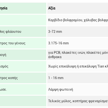
τησία
Αξία
Καρβίδιο βολφραμίου, χάλυβας βολφρ
θος φλάουτου
3-72 mm
τρος του γένους
3.175-16 mm
για PCB, πλακέτες ινών, πλακέτες μό
μογή
άνθρακα
ισμός
Χωρίς επικάλυψη ή επικάλυψη Tian κ
τρος κοπής
1 - 16 mm
ωσε.
Λάμψη φωτεινή
Τελικός μύλος, κοπτήρας φρεναρίσμα