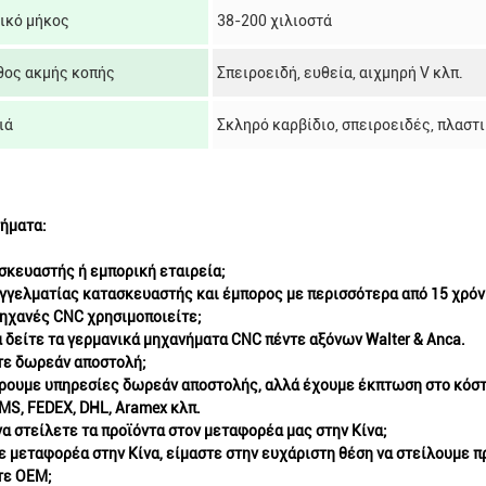
ικό μήκος
38-200 χιλιοστά
ος ακμής κοπής
Σπειροειδή, ευθεία, αιχμηρή V κλπ.
ιά
Σκληρό καρβίδιο, σπειροειδές, πλαστ
ήματα:
σκευαστής ή εμπορική εταιρεία;
γγελματίας κατασκευαστής και έμπορος με περισσότερα από 15 χρόνι
μηχανές CNC χρησιμοποιείτε;
 δείτε τα γερμανικά μηχανήματα CNC πέντε αξόνων Walter & Anca.
ε δωρεάν αποστολή;
ουμε υπηρεσίες δωρεάν αποστολής, αλλά έχουμε έκπτωση στο κόστ
MS, FEDEX, DHL, Aramex κλπ.
α στείλετε τα προϊόντα στον μεταφορέα μας στην Κίνα;
τε μεταφορέα στην Κίνα, είμαστε στην ευχάριστη θέση να στείλουμε πρ
ε OEM;