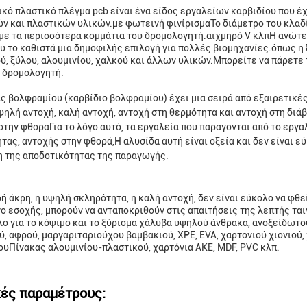
ικό πλαστικό πλέγμα pcb είναι ένα είδος εργαλείων καρβιδίου που έχ
ν και πλαστικών υλικών.με φωτεινή φινίρισμαΤο διάμετρο του κλαδί
με τα περισσότερα κομμάτια του δρομολογητή.αιχμηρό V κλπΗ ανώτ
υ το καθιστά μια δημοφιλής επιλογή για πολλές βιομηχανίες.όπως η ξ
ύ, ξύλου, αλουμινίου, χαλκού και άλλων υλικών.Μπορείτε να πάρετε
 δρομολογητή.
ς βολφραμίου (καρβίδιο βολφραμίου) έχει μια σειρά από εξαιρετικέ
ψηλή αντοχή, καλή αντοχή, αντοχή στη θερμότητα και αντοχή στη διά
στην φθοράΓια το λόγο αυτό, τα εργαλεία που παράγονται από το εργα
τας, αντοχής στην φθορά,Η αλυσίδα αυτή είναι οξεία και δεν είναι 
 της αποδοτικότητας της παραγωγής.
ή άκρη, η υψηλή σκληρότητα, η καλή αντοχή, δεν είναι εύκολο να φθε
ο εσοχής, μπορούν να ανταποκριθούν στις απαιτήσεις της λεπτής τα
ο για το κόψιμο και το ξύρισμα χάλυβα υψηλού άνθρακα, ανοξείδωτο
ύ, αφρού, μαργαριταριούχου βαμβακιού, XPE, EVA, χαρτονιού χιονιού,
ουΠίνακας αλουμινίου-πλαστικού, χαρτόνια ΑΚΕ, MDF, PVC κλπ.
κές παραμέτρους: