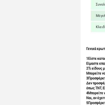
Συνολ
Μέγεθ
Κλειδ
Γενικά ερωτ
1Είστε κατα
Είμαστε επα
2Τι είδους 
Μπορείτε να
3Προσφέρετ
Δεν προσφέρ
όπως TNT, E
4Μπορείτε ν
Ναι, αν έχε
5Προσφέρετ