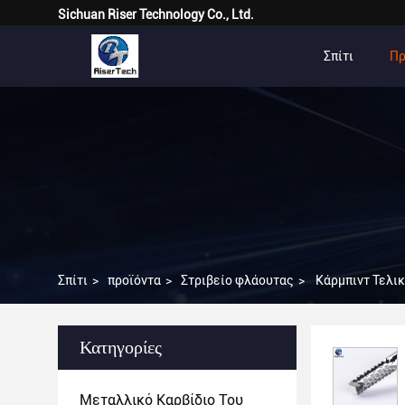
Sichuan Riser Technology Co., Ltd.
Σπίτι
Πρ
Σπίτι
>
προϊόντα
>
Στριβείο φλάουτας
>
Κάρμπιντ Τελικ
Κατηγορίες
Μεταλλικό Καρβίδιο Του