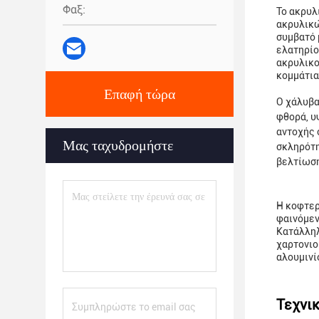
Φαξ:
Το ακρυλ
ακρυλικώ
συμβατό 
ελατηρίο
ακρυλικο
κομμάτια
Επαφή τώρα
Ο χάλυβα
φθορά, υ
αντοχής 
Μας ταχυδρομήστε
σκληρότη
βελτίωση
Η κοφτερ
φαινόμεν
Κατάλληλ
χαρτονιο
αλουμινί
Τεχνι