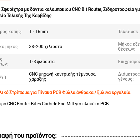
:
Σφυρίχτρα με δόντια καλαμποκιού CNC Bit Router
,
Σιδηροτροφείο γι
ίο Τελικής Της Καρβίδης
ρος κοπής:
1 - 16mm
Τελείωσε.
Μήκος εξ
κό μήκος:
38-200 χιλιοστά
θέσεων:
ός
1-3 φλάουτα
Επιχρισμό
των:
CNC μηχανή κεντρικής τέμνουσα
Διάμετρος
γή:
χάραξης
γένους:
λικό Στρίπωμα για Πίνακα PCB Φύλλα άνθρακα / ξύλινα εργαλεία
ρα CNC Router Bites Carbide End Mill για πλακέτα PCB
ραφή του προϊόντος: