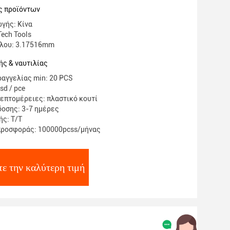
ς προϊόντων
γής: Κίνα
Tech Tools
έλου: 3.17516mm
ς & ναυτιλίας
αγγελίας min: 20 PCS
sd / pce
επτομέρειες: πλαστικό κουτί
οσης: 3-7 ημέρες
ς: Τ/Τ
προσφοράς: 100000pcss/μήνας
ε την καλύτερη τιμή