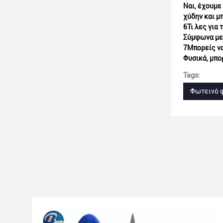
Ναι, έχουμε
χύδην και μ
6Τι λες για
Σύμφωνα με 
7Μπορείς να
Φυσικά, μπο
Tags:
Φωτεινό 