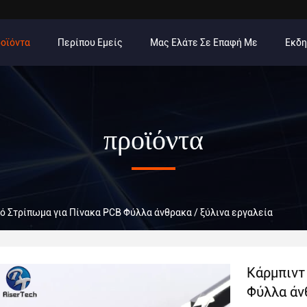
οϊόντα
Περίπου Εμείς
Μας Ελάτε Σε Επαφή Με
Εκδ
προϊόντα
ό Στρίπωμα για Πίνακα PCB Φύλλα άνθρακα / ξύλινα εργαλεία
Κάρμπιντ
Φύλλα άν