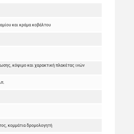
αμίου και κράμα κοβάλτου
νωσης, κόψιμο και χαρακτική πλακέτας ινών
λπ.
τος, κομμάτια δρομολογητή