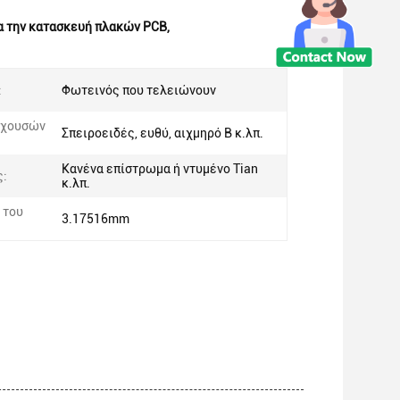
α την κατασκευή πλακών PCB
,
:
Φωτεινός που τελειώνουν
εχουσών
Σπειροειδές, ευθύ, αιχμηρό Β κ.λπ.
Κανένα επίστρωμα ή ντυμένο Tian
ς:
κ.λπ.
 του
3.17516mm