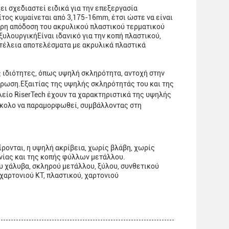
ει σχεδιαστεί ειδικά για την επεξεργασία
τος κυμαίνεται από 3,175-16mm, έτσι ώστε να είναι
ερη απόδοση του ακρυλικού πλαστικού τερματικού
υλουργικήΕίναι ιδανικό για την κοπή πλαστικού,
 τέλεια αποτελέσματα με ακρυλικά πλαστικά
ς ιδιότητες, όπως υψηλή σκληρότητα, αντοχή στην
βρωση.Εξαιτίας της υψηλής σκληρότητάς του και της
λείο RiserTech έχουν τα χαρακτηριστικά της υψηλής
εύκολο να παραμορφωθεί, συμβάλλοντας στη
ίρονται, η υψηλή ακρίβεια, χωρίς βλάβη, χωρίς
ινίας και της κοπής φύλλων μετάλλου.
υ χάλυβα, σκληρού μετάλλου, ξύλου, συνθετικού
 χαρτονιού KT, πλαστικού, χαρτονιού